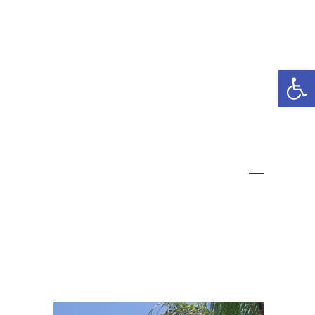
ראשי
אודות
גלריה
שירותים
ממליצים
פתח סרגל נגישות
1.53.28_0fb0e773